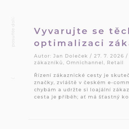
posuňte dolů
Vyvarujte se těc
optimalizaci zá
Autor:
Jan Doleček
/
27. 7. 2026
zákazníků
,
Omnichannel
,
Retail
Řízení zákaznické cesty je skute
značky, zvláště v českém e-com
chybám a udržte si loajální záka
cesta je příběh; ať má šťastný ko