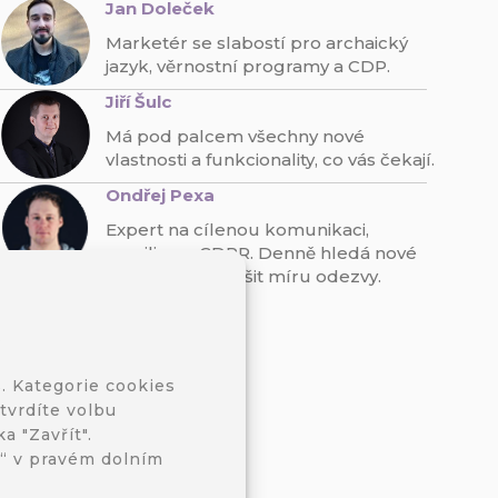
Jan Doleček
Marketér se slabostí pro archaický
jazyk, věrnostní programy a CDP.
Jiří Šulc
Má pod palcem všechny nové
vlastnosti a funkcionality, co vás čekají.
Ondřej Pexa
Expert na cílenou komunikaci,
emailing a GDPR. Denně hledá nové
způsoby, jak zvýšit míru odezvy.
t
. Kategorie cookies
tvrdíte volbu
a "Zavřít".
s“ v pravém dolním