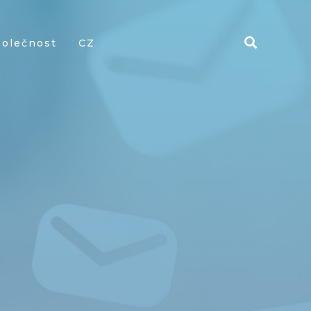
polečnost
CZ