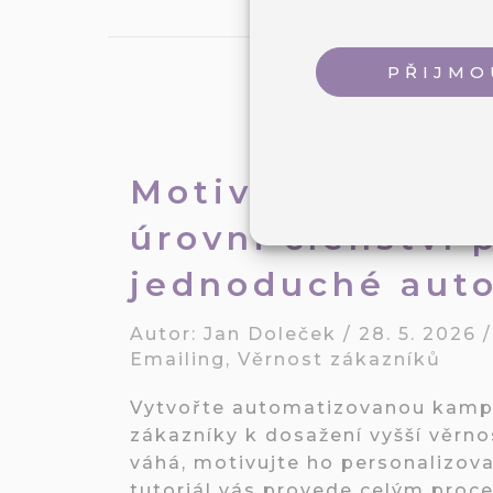
PŘIJMO
Motivujte zákazn
úrovni členství
jednoduché aut
Autor:
Jan Doleček
/
28. 5. 2026
Emailing
,
Věrnost zákazníků
Vytvořte automatizovanou kampa
zákazníky k dosažení vyšší věrn
váhá, motivujte ho personalizo
tutoriál vás provede celým proc