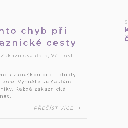
hto chyb při
kaznické cesty
/
Zákaznická data
,
Věrnost
čnou zkouškou profitability
merce. Vyhněte se častým
zníky. Každá zákaznická
nec.
PŘEČÍST VÍCE