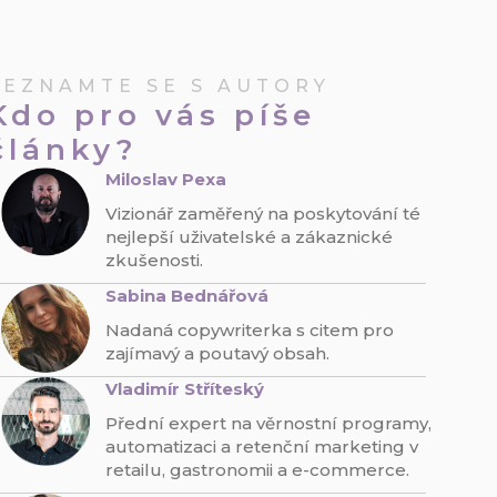
SEZNAMTE SE S AUTORY
Kdo pro vás píše
články?
Miloslav Pexa
Vizionář zaměřený na poskytování té
nejlepší uživatelské a zákaznické
zkušenosti.
Sabina Bednářová
Nadaná copywriterka s citem pro
zajímavý a poutavý obsah.
Vladimír Stříteský
Přední expert na věrnostní programy,
automatizaci a retenční marketing v
retailu, gastronomii a e-commerce.