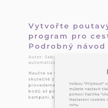
Vytvořte poutav
program pro ces
Podrobný návod
Autor:
Sabina Bednářová
/
6. 7. 
automatizace
,
Zákaznická data
,
Naučte se vytvořit věrnostní pro
skutečně zaujme. V tomto článk
Volbou "Přijmout" v
provedeme tvorbou věrnostního 
můžete nastavit tla
bodů až po vytváření personaliz
pomocí tlačítka "Ulo
kampaní, které zaujmou a motivu
Nastavení cookies 
rohu.