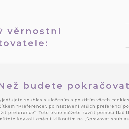
ý věrnostní
tovatele:
2026
/
Zabudovaná
Emailing
,
Věrnost zákazníků
Než budete pokračova
gram pro cestovatele, který
u vás krok za krokem
yjadřujete souhlas s uložením a použitím všech cookies
programu, od nastavení
čítkem "Preference", po nastavení vašich preferencí po
ovaných e-mailových
žit preference". Toto okno můžete zavřít pomocí tlačítk
jí cestovatele.
můžete kdykoli změnit kliknutím na „Spravovat souhla
PŘEČÍST VÍCE