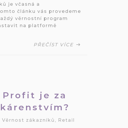
ků je včasná a
tomto článku vás provedeme
 každý věrnostní program
astavit na platformě
PŘEČÍST VÍCE
Profit je za
ékárenstvím?
/
Věrnost zákazníků
,
Retail