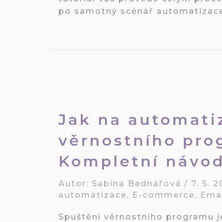
po samotný scénář automatizace
Jak na automati
věrnostního pro
Kompletní návo
Autor:
Sabina Bednářová
/
7. 5. 
automatizace
,
E-commerce
,
Emai
Spuštění věrnostního programu j