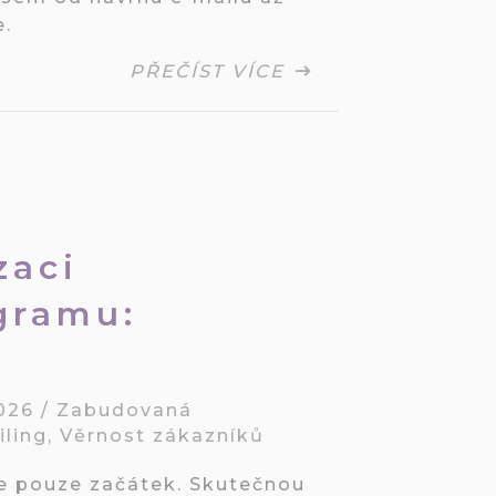
.
PŘEČÍST VÍCE
zaci
gramu:
d
2026
/
Zabudovaná
ling
,
Věrnost zákazníků
e pouze začátek. Skutečnou