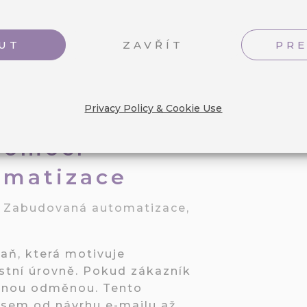
UT
ZAVŘÍT
PR
Privacy Policy & Cookie Use
íky k vyšší
 pomocí
omatizace
/
Zabudovaná automatizace
,
ň, která motivuje
ostní úrovně. Pokud zákazník
vanou odměnou. Tento
esem od návrhu e-mailu až