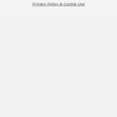
omnichannel strategii a analýzy.
Privacy Policy & Cookie Use
Přečtěte si, jak optimalizovat cestu
zákazníka s platformou CareCloud.
PŘEČÍST VÍCE
NAČÍST DALŠÍ
TO TIPS
TO NEWS
TO RELEASE
TO TUTORIALS
SEZNAMTE SE S AUTORY
Kdo pro vás píše články?