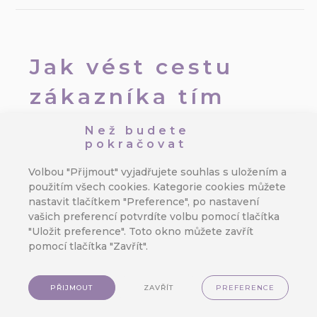
Jak vést cestu
zákazníka tím
správným
Než budete
pokračovat
směrem?
Volbou "Přijmout" vyjadřujete souhlas s uložením a
použitím všech cookies. Kategorie cookies můžete
Autor:
Jan Doleček
/
9. 3. 2026
/
nastavit tlačítkem "Preference", po nastavení
Analytika
,
Zabudovaná
vašich preferencí potvrdíte volbu pomocí tlačítka
automatizace
,
Zákaznická data
,
"Uložit preference". Toto okno můžete zavřít
Emailing
,
Omnichannel
,
Retail
pomocí tlačítka "Zavřít".
Nákupem vše teprve začíná. Dnešní
trh musí cílit hlavně na prémiovou
PŘIJMOUT
ZAVŘÍT
PREFERENCE
službu, sběr zákaznických dat,