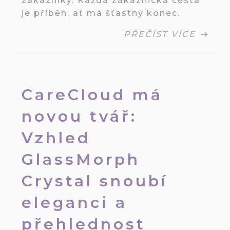
zákazníky. Každá zákaznická cesta
je příběh; ať má šťastný konec.
PŘEČÍST VÍCE
CareCloud má
novou tvář:
Vzhled
GlassMorph
Crystal snoubí
eleganci a
přehlednost