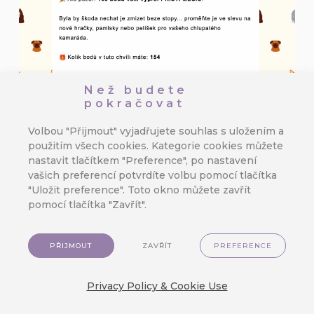
Než budete
pokračovat
Volbou "Přijmout" vyjadřujete souhlas s uložením a
použitím všech cookies. Kategorie cookies můžete
nastavit tlačítkem "Preference", po nastavení
vašich preferencí potvrdíte volbu pomocí tlačítka
"Uložit preference". Toto okno můžete zavřít
pomocí tlačítka "Zavřít".
Nyní ke scénáři. Ten se bude spouštět
jednou měsíčně, aby zkontroloval, zda
PŘIJMOUT
ZAVŘÍT
PREFERENCE
má zákazník více než 99 bodů, jejichž
platnost vyprší příští měsíc. Pokud ano,
scénář mu odešle e-mail s
Privacy Policy & Cookie Use
připomenutím.