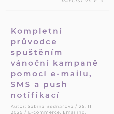
PŘEČÍST VÍCE
Kompletní
průvodce
spuštěním
vánoční kampaně
pomocí e-mailu,
SMS a push
notifikací
Autor:
Sabina Bednářová
/
25. 11.
2025
/
E-commerce
,
Emailing
,