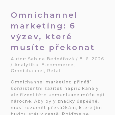
Omnichannel
marketing: 6
výzev, které
musíte překonat
Autor:
Sabina Bednářová
/
8. 6. 2026
/
Analytika
,
E-commerce
,
Omnichannel
,
Retail
Omnichannel marketing přináší
konzistentní zážitek napříč kanály,
ale řízení této komunikace může být
náročné. Aby byly značky úspěšné,
musí rozumět překážkám, které jim
budou stát v cestě. Pojďme se