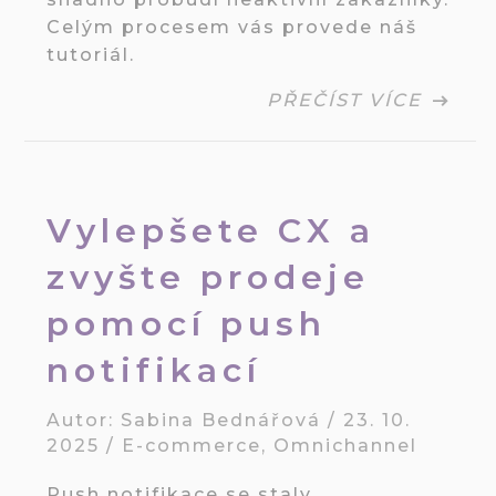
Celým procesem vás provede náš
tutoriál.
PŘEČÍST VÍCE
Vylepšete CX a
zvyšte prodeje
pomocí push
notifikací
Autor:
Sabina Bednářová
/
23. 10.
2025
/
E-commerce
,
Omnichannel
Push notifikace se staly