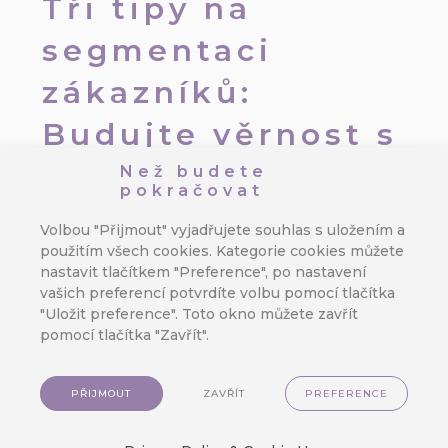
Tři tipy na
segmentaci
zákazníků:
Budujte věrnost s
CareCloud
Než budete
pokračovat
Autor:
Jan Doleček
/
24. 9. 2025
/
Volbou "Přijmout" vyjadřujete souhlas s uložením a
Analytika
,
Zákaznická data
,
E-
použitím všech cookies. Kategorie cookies můžete
commerce
,
Retail
nastavit tlačítkem "Preference", po nastavení
vašich preferencí potvrdíte volbu pomocí tlačítka
Segmentace vede ke správnému
"Uložit preference". Toto okno můžete zavřít
pomocí tlačítka "Zavřít".
zapojení zákazníků, a proto je
klíčová pro zvýšení konverze, CLV a
obratu. Segmentujte zákazníky a
PŘIJMOUT
ZAVŘÍT
PREFERENCE
posílejte jim personalizovanou
komunikaci, čímž zajistíte vysokou