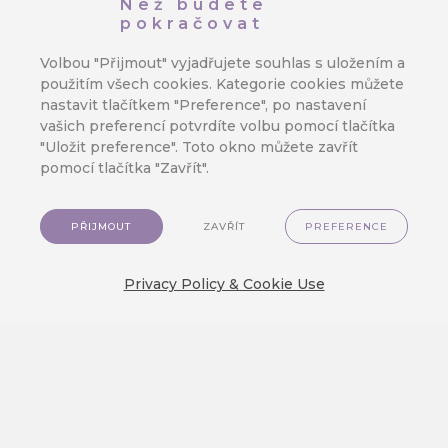
Než budete
pokračovat
Volbou "Přijmout" vyjadřujete souhlas s uložením a
použitím všech cookies. Kategorie cookies můžete
nastavit tlačítkem "Preference", po nastavení
vašich preferencí potvrdíte volbu pomocí tlačítka
"Uložit preference". Toto okno můžete zavřít
pomocí tlačítka "Zavřít".
PŘIJMOUT
ZAVŘÍT
PREFERENCE
Privacy Policy & Cookie Use
JAK TO FUNGUJE
Poskytněte
zákazníkům
personalizovaný