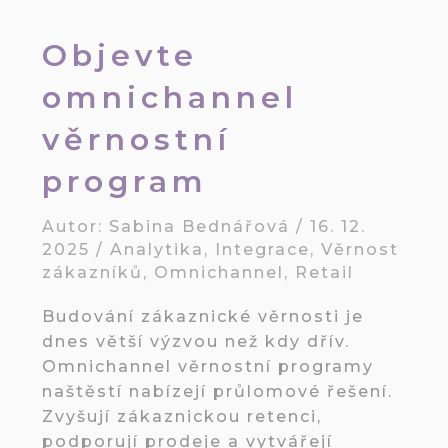
Objevte
omnichannel
věrnostní
program
Autor:
Sabina Bednářová
/
16. 12.
2025
/
Analytika
,
Integrace
,
Věrnost
zákazníků
,
Omnichannel
,
Retail
Budování zákaznické věrnosti je
dnes větší výzvou než kdy dřív.
Omnichannel věrnostní programy
naštěstí nabízejí průlomové řešení.
Zvyšují zákaznickou retenci,
podporují prodeje a vytvářejí