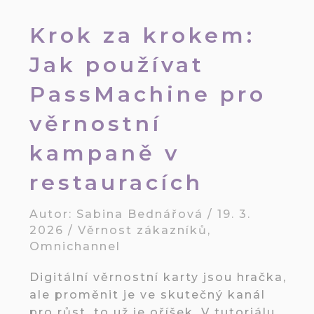
Krok za krokem:
Jak používat
PassMachine pro
věrnostní
kampaně v
restauracích
Autor:
Sabina Bednářová
/
19. 3.
2026
/
Věrnost zákazníků
,
Omnichannel
Digitální věrnostní karty jsou hračka,
ale proměnit je ve skutečný kanál
pro růst, to už je oříšek. V tutoriálu