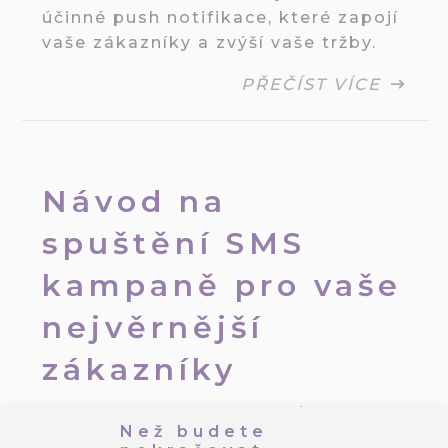
účinné push notifikace, které zapojí
vaše zákazníky a zvýší vaše tržby.
PŘEČÍST VÍCE
Návod na
spuštění SMS
kampaně pro vaše
nejvěrnější
zákazníky
Autor:
Sabina Bednářová
/
9. 10.
Než budete
2025
/
Věrnost zákazníků
,