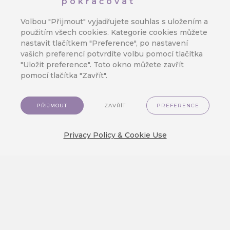
pokračovat
Omnichannel
Volbou "Přijmout" vyjadřujete souhlas s uložením a
Chcete spustit SMS kampaň, která
použitím všech cookies. Kategorie cookies můžete
přinese skutečné výsledky, aniž
nastavit tlačítkem "Preference", po nastavení
vašich preferencí potvrdíte volbu pomocí tlačítka
byste museli plýtvat rozpočtem?
"Uložit preference". Toto okno můžete zavřít
Zaměřte se pouze na své nejvěrnější
pomocí tlačítka "Zavřít".
zákazníky. V tomto článku se
naučíte, jak vytvořit cílenou kampaň
pomocí segmentace, personalizace
PŘIJMOUT
ZAVŘÍT
PREFERENCE
a přesného načasování.
Privacy Policy & Cookie Use
PŘEČÍST VÍCE
NAČÍST DALŠÍ
TO TIPS
TO NEWS
TO RELEASE