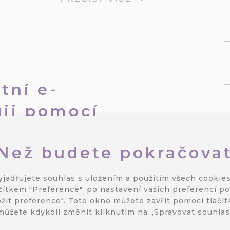
tní e-
gii pomocí
Než budete pokračova
Analytika
,
Zákaznická data
,
yjadřujete souhlas s uložením a použitím všech cookies
čítkem "Preference", po nastavení vašich preferencí po
ostatními marketingovými
žit preference". Toto okno můžete zavřít pomocí tlačítk
it kvalitní strategii, bez
můžete kdykoli změnit kliknutím na „Spravovat souhla
aplnění marketingového
užitečné tipy, jak takovou