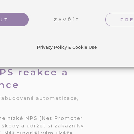
PŘEČÍST VÍCE
UT
ZAVŘÍT
PR
Privacy Policy & Cookie Use
PS reakce a
ence
Zabudovaná automatizace
,
ne nízké NPS (Net Promoter
t škody a udržet si zákazníky
 Náš tutoriál vám ukáže