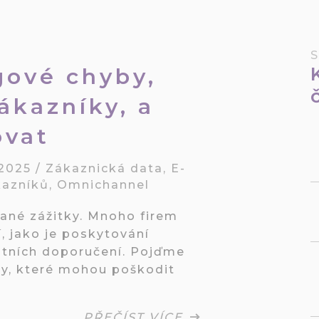
ové chyby,
ákazníky, a
ovat
 2025
/
Zákaznická data
,
E-
kazníků
,
Omnichannel
vané zážitky. Mnoho firem
, jako je poskytování
ntních doporučení. Pojďme
yby, které mohou poškodit
PŘEČÍST VÍCE