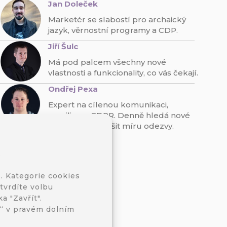
Jan Doleček
Marketér se slabostí pro archaický
jazyk, věrnostní programy a CDP.
Jiří Šulc
Má pod palcem všechny nové
vlastnosti a funkcionality, co vás čekají.
Ondřej Pexa
Expert na cílenou komunikaci,
emailing a GDPR. Denně hledá nové
způsoby, jak zvýšit míru odezvy.
t
. Kategorie cookies
tvrdíte volbu
a "Zavřít".
s“ v pravém dolním