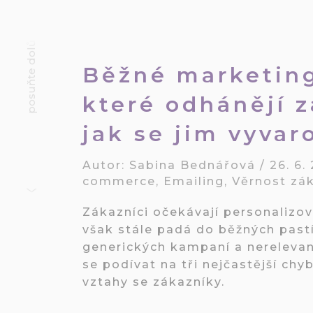
posuňte dolů
Běžné marketing
které odhánějí z
jak se jim vyvar
Autor:
Sabina Bednářová
/
26. 6.
commerce
,
Emailing
,
Věrnost zá
Zákazníci očekávají personalizo
však stále padá do běžných pastí
generických kampaní a nereleva
se podívat na tři nejčastější ch
vztahy se zákazníky.