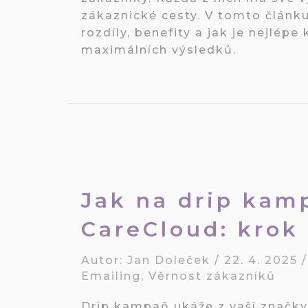
zákaznické cesty. V tomto článku
rozdíly, benefity a jak je nejlép
maximálních výsledků.
Jak na drip kam
CareCloud: krok
Autor:
Jan Doleček
/
22. 4. 2025
Emailing
,
Věrnost zákazníků
Drip kampaň ukáže z vaší značky