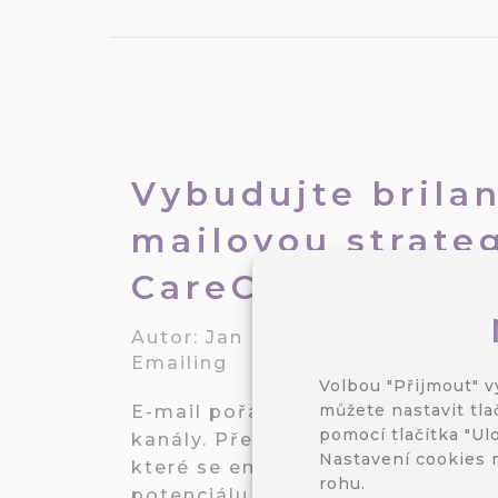
Vybudujte brilan
mailovou strate
CareCloud
Autor:
Jan Doleček
/
16. 6. 2025
/
Emailing
Volbou "Přijmout" v
můžete nastavit tla
E-mail pořád vládne nad všemi 
pomocí tlačítka "Ulo
kanály. Přesto ale nesmíte podcen
Nastavení cookies 
které se emailing neobejde. K n
rohu.
potenciálu e-mailu jsme sepsali 