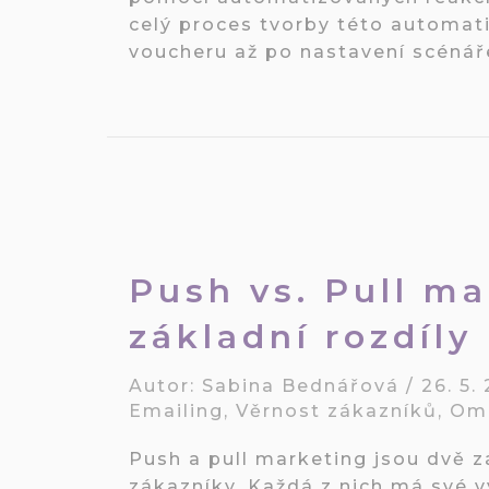
celý proces tvorby této automati
voucheru až po nastavení scénář
Push vs. Pull ma
základní rozdíly
Autor:
Sabina Bednářová
/
26. 5.
Emailing
,
Věrnost zákazníků
,
Omn
Push a pull marketing jsou dvě zá
zákazníky. Každá z nich má své v