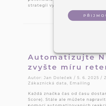
strategii vypracovat.
PŘIJMO
Automatizujte N
zvyšte míru ret
Autor:
Jan Doleček
/
5. 6. 2025
/
Zákaznická data
,
Emailing
Každá značka čas od času dosta
Score). Stále ale můžete napravi
pomocí automatizovaných reakcí.