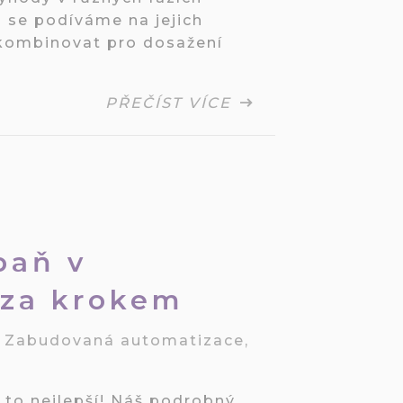
 se podíváme na jejich
e kombinovat pro dosažení
PŘEČÍST VÍCE
paň v
 za krokem
/
Zabudovaná automatizace
,
 to nejlepší! Náš podrobný