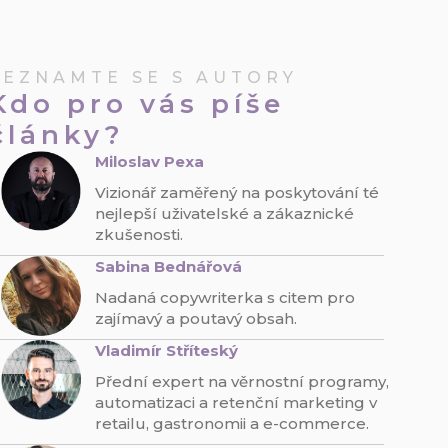
SEZNAMTE SE S AUTORY
Kdo pro vás píše
články?
Miloslav Pexa
Vizionář zaměřený na poskytování té
nejlepší uživatelské a zákaznické
zkušenosti.
Sabina Bednářová
Nadaná copywriterka s citem pro
zajímavý a poutavý obsah.
Vladimír Stříteský
Přední expert na věrnostní programy,
automatizaci a retenční marketing v
retailu, gastronomii a e-commerce.