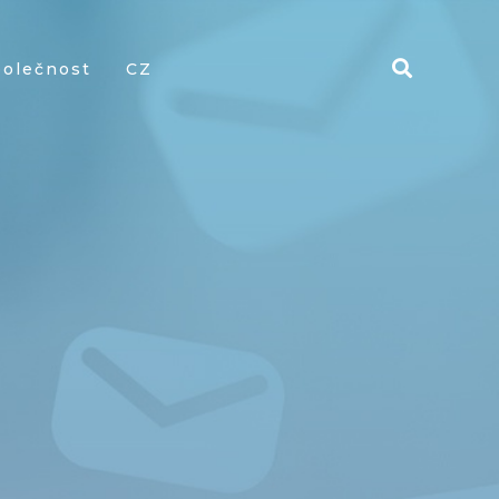
polečnost
CZ