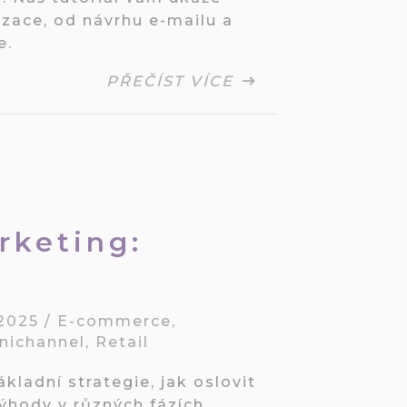
zace, od návrhu e-mailu a
e.
PŘEČÍST VÍCE
rketing:
 2025
/
E-commerce
,
ichannel
,
Retail
kladní strategie, jak oslovit
ýhody v různých fázích