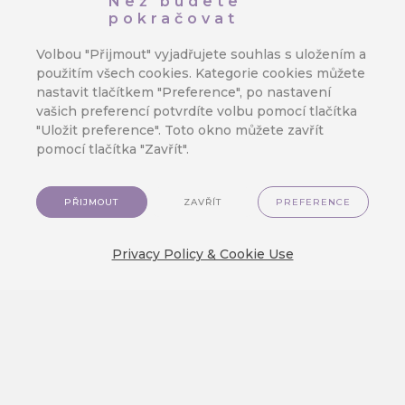
Než budete
pokračovat
konverze, příjmy nebo analýzy publika.
Volbou "Přijmout" vyjadřujete souhlas s uložením a
Designer e-mailů platformy CareCloud
použitím všech cookies. Kategorie cookies můžete
vám navíc umožní proměnit veškerou
nastavit tlačítkem "Preference", po nastavení
vašich preferencí potvrdíte volbu pomocí tlačítka
marketingovou teorii v praxi. Využijte
"Uložit preference". Toto okno můžete zavřít
optimalizaci pro dark mode a mobilní
pomocí tlačítka "Zavřít".
zařízení, personalizační proměnné,
intuitivní rozhraní, a další nástroje.
PŘIJMOUT
ZAVŘÍT
PREFERENCE
Privacy Policy & Cookie Use
ZPĚT NA PŘEHLED TIPŮ
DOPORUČENÉ
Aktuální
Vyvarujte se těchto chyb při