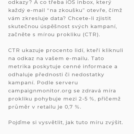
odkazy? A co třeba iOS inbox, který
každý e-mail “na zkoušku” otevře, čímž
vám zkresluje data? Chcete-li zjistit
skutečnou úspěšnost svých kampaní,
začněte s mírou prokliku (CTR).
CTR ukazuje procento lidí, kteří kliknuli
na odkaz na vašem e-mailu. Tato
metrika poskytuje cenné informace a
odhaluje přednosti či nedostatky
kampaní. Podle serveru
campaignmonitor.org se zdravá míra
prokliku pohybuje mezi 2-5 %, přičemž
průměr v retailu je 0,7 %.
Pojďme si vysvětlit, jak tuto míru zvýšit.