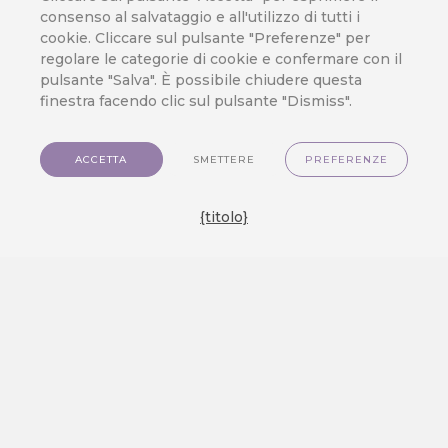
consenso al salvataggio e all'utilizzo di tutti i
cookie. Cliccare sul pulsante "Preferenze" per
regolare le categorie di cookie e confermare con il
pulsante "Salva". È possibile chiudere questa
finestra facendo clic sul pulsante "Dismiss".
ACCETTA
SMETTERE
PREFERENZE
{titolo}
The latest news from
the world of customer
data management