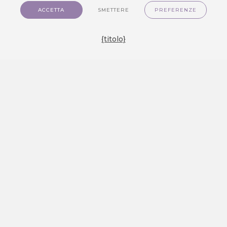
ACCETTA
SMETTERE
PREFERENZE
{titolo}
New features overview
We provide you with a detailed overview of
the newest features designed to boost your
productivity, and bug fixes that improve the
stability and reliability of our product. Discover
performance optimizations that ensure faster
and more efficient operation, and explore
user interface improvements that enhance
your daily experience. Our security updates