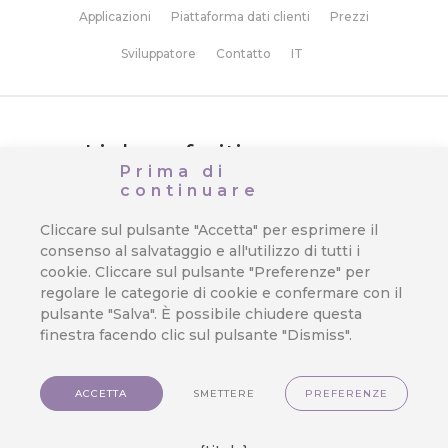
Applicazioni
Piattaforma dati clienti
Prezzi
Sviluppatore
Contatto
IT
Link preferiti
Prima di
continuare
Piattaforma dati clienti
Applicazioni
Cliccare sul pulsante "Accetta" per esprimere il
consenso al salvataggio e all'utilizzo di tutti i
Prezzi
cookie. Cliccare sul pulsante "Preferenze" per
GDPR e protezione dei dati
regolare le categorie di cookie e confermare con il
pulsante "Salva". È possibile chiudere questa
Suggerimenti e trucchi
finestra facendo clic sul pulsante "Dismiss".
Integrazione
Supporto
ACCETTA
SMETTERE
PREFERENZE
Sviluppatore
Motore di marketing AI Abigail