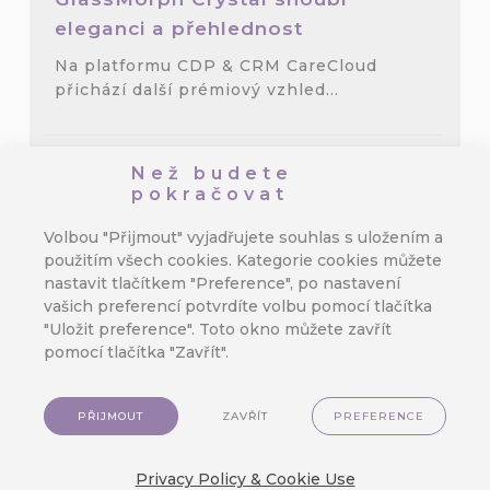
eleganci a přehlednost
Na platformu CDP & CRM CareCloud
přichází další prémiový vzhled...
Než budete
Vytvořte poutavý věrnostní
pokračovat
program pro cestovatele:
Volbou "Přijmout" vyjadřujete souhlas s uložením a
Podrobný návod
použitím všech cookies. Kategorie cookies můžete
Naučte se vytvořit věrnostní program pro
nastavit tlačítkem "Preference", po nastavení
cestovatele, který...
vašich preferencí potvrdíte volbu pomocí tlačítka
"Uložit preference". Toto okno můžete zavřít
pomocí tlačítka "Zavřít".
3.1.14 Vzhled GlassMorph Crystal,
PŘIJMOUT
ZAVŘÍT
PREFERENCE
Abigail omezení frekvence
zasílání zpráv, výběr skupiny
Privacy Policy & Cookie Use
segmentů, nový uzel MA